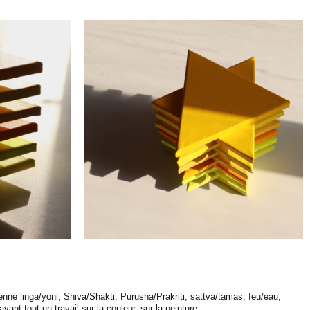
ne linga/yoni, Shiva/Shakti, Purusha/Prakriti, sattva/tamas, feu/eau;
avant tout un travail sur la couleur, sur la peinture.