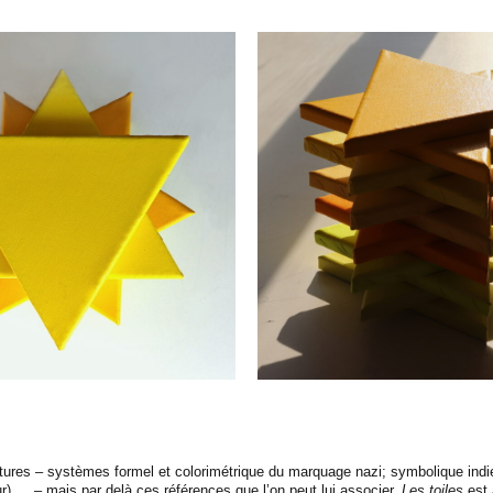
ures – systèmes formel et colorimétrique du marquage nazi; symbolique indien
ur) … – mais par delà ces références que l’on peut lui associer,
Les toiles
est 