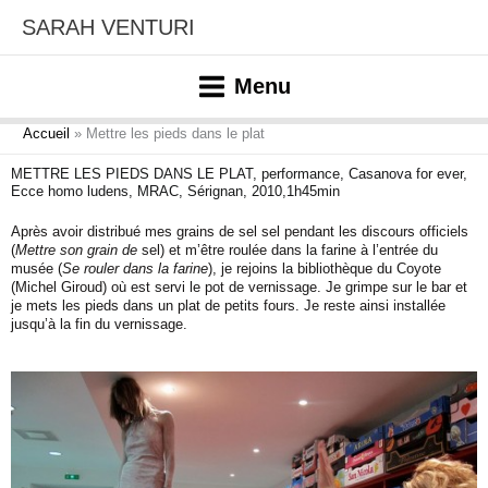
Aller
SARAH VENTURI
au
contenu
Menu
Accueil
Mettre les pieds dans le plat
METTRE LES PIEDS DANS LE PLAT, performance, Casanova for ever,
Ecce homo ludens, MRAC, Sérignan, 2010,1h45min
Après avoir distribué mes grains de sel sel pendant les discours officiels
(
Mettre son grain de
sel) et m’être roulée dans la farine à l’entrée du
musée (
Se rouler dans la farine
), je rejoins la bibliothèque du Coyote
(Michel Giroud) où est servi le pot de vernissage. Je grimpe sur le bar et
je mets les pieds dans un plat de petits fours. Je reste ainsi installée
jusqu’à la fin du vernissage.