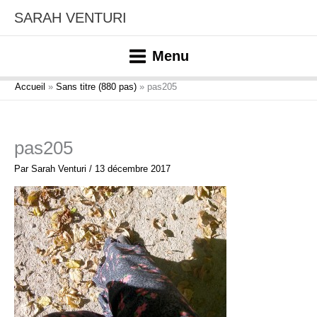
Aller
SARAH VENTURI
au
contenu
Menu
Accueil
Sans titre (880 pas)
pas205
pas205
Par
Sarah Venturi
/
13 décembre 2017