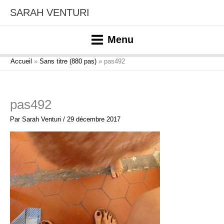
Aller
SARAH VENTURI
au
contenu
Menu
Accueil
Sans titre (880 pas)
pas492
pas492
Par
Sarah Venturi
/
29 décembre 2017